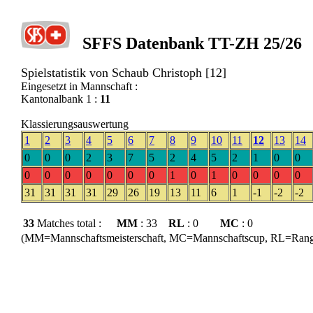
SFFS Datenbank TT-ZH 25/26
Spielstatistik von Schaub Christoph [12]
Eingesetzt in Mannschaft :
Kantonalbank 1 :
11
Klassierungsauswertung
1
2
3
4
5
6
7
8
9
10
11
12
13
14
0
0
0
2
3
7
5
2
4
5
2
1
0
0
0
0
0
0
0
0
0
1
0
1
0
0
0
0
31
31
31
31
29
26
19
13
11
6
1
-1
-2
-2
33
Matches total :
MM
: 33
RL
: 0
MC
: 0
(MM=Mannschaftsmeisterschaft, MC=Mannschaftscup, RL=Rangli