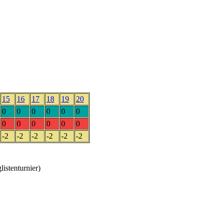
15
16
17
18
19
20
0
0
0
0
0
0
0
0
0
0
0
0
-2
-2
-2
-2
-2
-2
stenturnier)