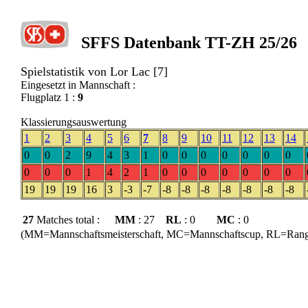
SFFS Datenbank TT-ZH 25/26
Spielstatistik von Lor Lac [7]
Eingesetzt in Mannschaft :
Flugplatz 1 :
9
Klassierungsauswertung
1
2
3
4
5
6
7
8
9
10
11
12
13
14
0
0
2
9
4
3
1
0
0
0
0
0
0
0
0
0
0
1
4
2
1
0
0
0
0
0
0
0
19
19
19
16
3
-3
-7
-8
-8
-8
-8
-8
-8
-8
27
Matches total :
MM
: 27
RL
: 0
MC
: 0
(MM=Mannschaftsmeisterschaft, MC=Mannschaftscup, RL=Rangli