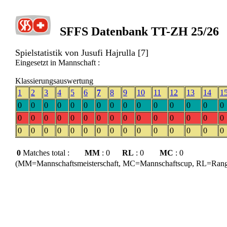
SFFS Datenbank TT-ZH 25/26
Spielstatistik von Jusufi Hajrulla [7]
Eingesetzt in Mannschaft :
Klassierungsauswertung
1
2
3
4
5
6
7
8
9
10
11
12
13
14
1
0
0
0
0
0
0
0
0
0
0
0
0
0
0
0
0
0
0
0
0
0
0
0
0
0
0
0
0
0
0
0
0
0
0
0
0
0
0
0
0
0
0
0
0
0
0
Matches total :
MM
: 0
RL
: 0
MC
: 0
(MM=Mannschaftsmeisterschaft, MC=Mannschaftscup, RL=Rangli