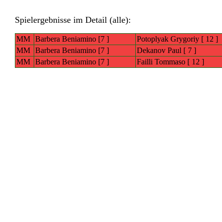
Spielergebnisse im Detail (alle):
MM
Barbera Beniamino [7 ]
Potoplyak Grygoriy [ 12 ]
MM
Barbera Beniamino [7 ]
Dekanov Paul [ 7 ]
MM
Barbera Beniamino [7 ]
Failli Tommaso [ 12 ]