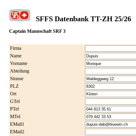
SFFS Datenbank TT-ZH 25/26
Captain Mannschaft SRF 3
Firma
Name
Vorname
Abteilung
Strasse
PLZ
Ort
GTel
PTel
MTel
EMail1
EMail2