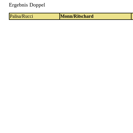
Ergebnis Doppel
Palisa/Rucci
Monn/Ritschard