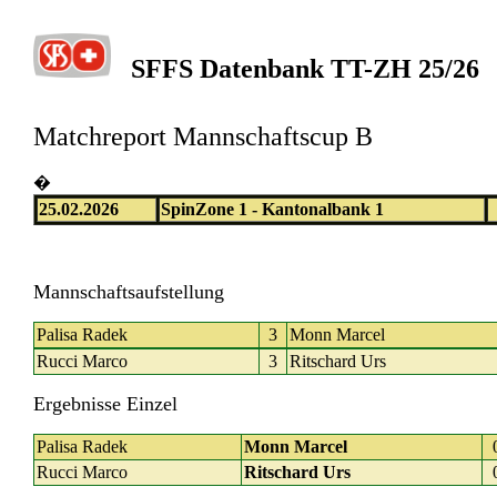
SFFS Datenbank TT-ZH 25/26
Matchreport Mannschaftscup B
�
25.02.2026
SpinZone 1 - Kantonalbank 1
Mannschaftsaufstellung
Palisa Radek
3
Monn Marcel
Rucci Marco
3
Ritschard Urs
Ergebnisse Einzel
Palisa Radek
Monn Marcel
Rucci Marco
Ritschard Urs